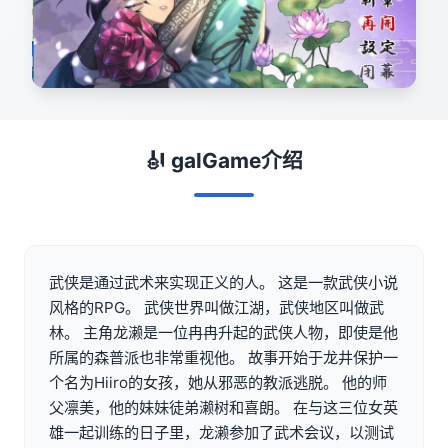
🎻 galGame介绍
武侠是通过武术来实现正义的人。 这是一款武侠小说
风格的RPG。 武侠世界叫做江湖，武侠地区叫做武
林。 主角龙濑是一位冉冉升起的武侠人物，即使是他
所属的森普派也非常重视他。 故事开始于龙井保护一
个名为Hiiro的女孩，她从邪恶的教派逃脱。 他的师
父凛美，他的妹妹徒弟濑树和喜朗。 在与这三位女英
雄一起训练的日子里，龙濑参加了武术会议，以测试