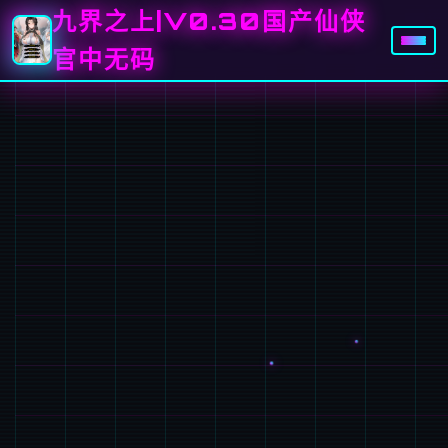
九界之上|V0.30国产仙侠
官中无码