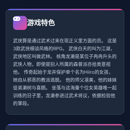
游戏特色
武侠算是通过武术过来在现正义里方面的员。 这是
3款武侠细谈风格的RPG。 武侠白天的叫为江湖，
武侠地区叫做武林。 核角龙濑是某位子冉冉升头的
武侠人物，即使是别人所属的森普派亦拾类意视
他。 传奇起始于龙井保护单个名为Hiiro的女孩，
她自从邪恶的教派逃脱。 他的师父凛美，他的妹妹
徒弟濑树与喜朗。 坐落与这海量个位女英雄唯一起
训练的日子里，龙濑参进过武术将议，依据检验他
的掌段。