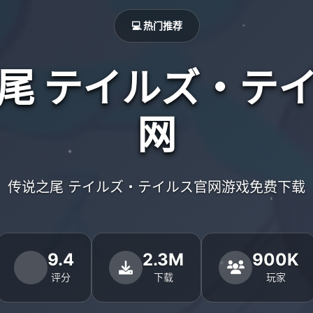
💻 热门推荐
尾 テイルズ・テ
网
传说之尾 テイルズ・テイルス官网游戏免费下载
9.4
2.3M
900K
评分
下载
玩家