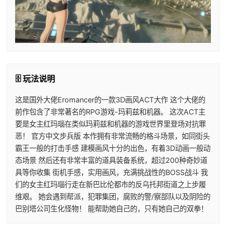
🗄️ 玩法说明
这是国外大佬Eromancer的一款3D画风ACT大作 这个大佬的
前作包含了非常著名的RPG游戏-玛莉兹和机器。 这次ACT主
要是女主红玛瑙在类似玛莉兹和机器的游戏世界里登场对抗罪
恶！ 官方中文步兵版 本作拥有非常流畅的格斗场景，如同街头
霸王一般的打击手感 建模画风十分的出色，有着3D动画一般动
态场景 然后还有非常丰富的道具装备系统，超过200种奇妙道
具等你收集 街机手感，实用画风，充满挑战性的BOSS战斗 我
们的女主红玛瑙行走在新巴比伦都市的反乌托邦街道之上步履
维艰。 她会遇到帮派，犯罪集团，腐败的警/察部队以及阴险的
巴别塔公司生化怪物！ 能帮助她自己的，只有她自己的双拳！